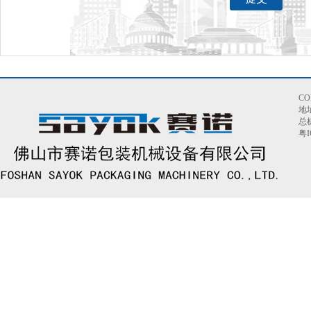
C
地
总机
粤I